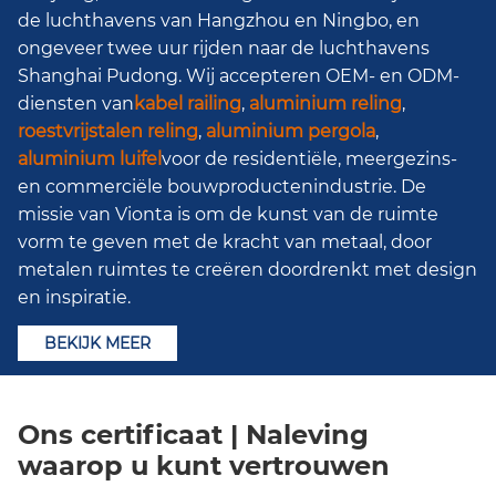
de luchthavens van Hangzhou en Ningbo, en
ongeveer twee uur rijden naar de luchthavens
Shanghai Pudong. Wij accepteren OEM- en ODM-
diensten van
kabel railing
,
aluminium reling
,
roestvrijstalen reling
,
aluminium pergola
,
aluminium luifel
voor de residentiële, meergezins-
en commerciële bouwproductenindustrie. De
missie van Vionta is om de kunst van de ruimte
vorm te geven met de kracht van metaal, door
metalen ruimtes te creëren doordrenkt met design
en inspiratie.
BEKIJK MEER
Ons certificaat | Naleving
waarop u kunt vertrouwen