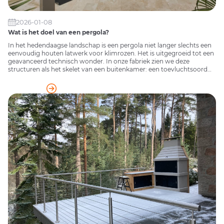
2026-01-08
Wat is het doel van een pergola?
In het hedendaagse landschap is een pergola niet langer slechts een
eenvoudig houten latwerk voor klimrozen. Het is uitgegroeid tot een
geavanceerd technisch wonder. In onze fabriek zien we deze
structuren als het skelet van een buitenkamer: een toevluchtsoord
dat je beschermt tegen de elementen en tegelijkertijd een verbinding
met de natuurlijke wereld behoudt.
READ MORE