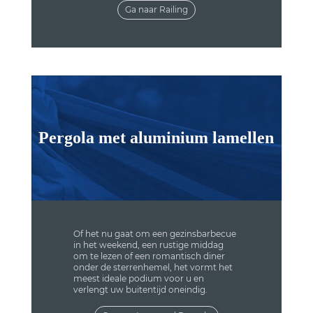
Ga naar Railing
Pergola met aluminium lamellen
Of het nu gaat om een ​​gezinsbarbecue
in het weekend, een rustige middag
om te lezen of een romantisch diner
onder de sterrenhemel, het vormt het
meest ideale podium voor u en
verlengt uw buitentijd oneindig.