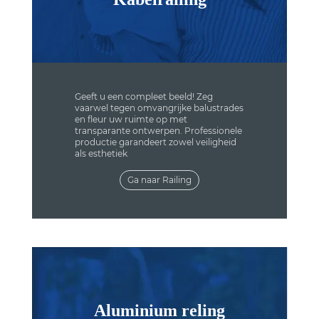
Geeft u een compleet beeld! Zeg
vaarwel tegen omvangrijke balustrades
en fleur uw ruimte op met
transparante ontwerpen. Professionele
productie garandeert zowel veiligheid
als esthetiek
Ga naar Railing
Aluminium reling