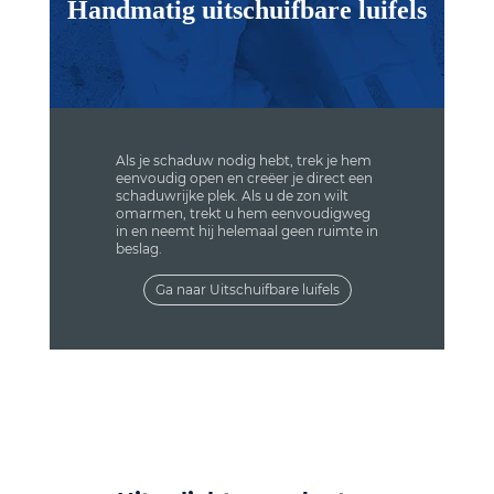
Handmatig uitschuifbare luifels
Als je schaduw nodig hebt, trek je hem
eenvoudig open en creëer je direct een
schaduwrijke plek. Als u de zon wilt
omarmen, trekt u hem eenvoudigweg
in en neemt hij helemaal geen ruimte in
beslag.
Ga naar Uitschuifbare luifels