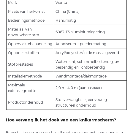
Merk
Vionta
Plaats van herkomst
China (China)
Bedieningsmethode
Handmatig
Materiaal van
6063-T5 aluminiumlegering
opvouwbare arm
Oppervlaktebehandeling
Anodiseren + poedercoating
Optionele stoffen
Acryl/polyester/in de massa geverfd
Waterdicht, schimmelbestendig, uv-
Stofprestaties
bestendig en lichtbestendig
Installatiemethode
Wandmontage/dakmontage
Maximale
2,0 m–4,0 m (aanpasbaar)
extensiegrootte
Stof vervangbaar, eenvoudig
Productonderhoud
structureel onderhoud
Hoe vervang ik het doek van een knikarmscherm?
Er bestaat geen one-size-fits-all methode voor het vervangen van