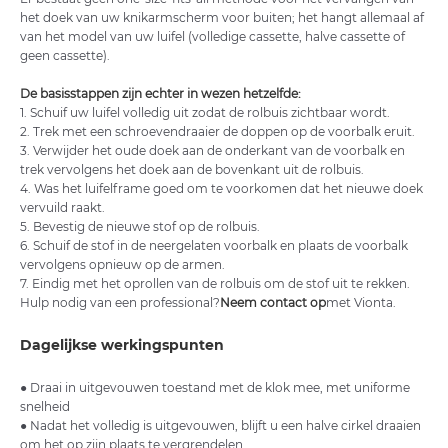
het doek van uw knikarmscherm voor buiten; het hangt allemaal af
van het model van uw luifel (volledige cassette, halve cassette of
geen cassette).
De basisstappen zijn echter in wezen hetzelfde:
1. Schuif uw luifel volledig uit zodat de rolbuis zichtbaar wordt.
2. Trek met een schroevendraaier de doppen op de voorbalk eruit.
3. Verwijder het oude doek aan de onderkant van de voorbalk en
trek vervolgens het doek aan de bovenkant uit de rolbuis.
4. Was het luifelframe goed om te voorkomen dat het nieuwe doek
vervuild raakt.
5. Bevestig de nieuwe stof op de rolbuis.
6. Schuif de stof in de neergelaten voorbalk en plaats de voorbalk
vervolgens opnieuw op de armen.
7. Eindig met het oprollen van de rolbuis om de stof uit te rekken.
Hulp nodig van een professional?
Neem contact op
met Vionta.
Dagelijkse werkingspunten
● Draai in uitgevouwen toestand met de klok mee, met uniforme
snelheid
● Nadat het volledig is uitgevouwen, blijft u een halve cirkel draaien
om het op zijn plaats te vergrendelen