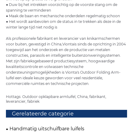
● Duw bij het intrekken voorzichtig op de voorste stang om de
spanning te verminderen
● Maak de baan en mechanische onderdelen regelmatig schoon
● Het wordt aanbevolen om de status in te trekken als deze in de
winter lange tijd niet nodig is
Als professionele fabrikant en leverancier van knikarmschermen
voor buiten, gevestigd in China,
Vionta
is sinds de oprichting in 2004
toegewijd aan het onderzoek en de productie van metalen
constructies, parasols en intelligente buitenzonweringsystemen.
Met zijn fabrieksgebaseerd productiesysteem, hoogwaardige
kwaliteitscontrole en volwassen technische
ondersteuningsmogelijkheden is Vionta's Outdoor Folding Arm-
luifel een ideale keuze geworden voor veel residentiële,
commerciële ruimtes en technische projecten.
Hottags: Outdoor opklapbare armluifel, China, fabrikant,
leverancier, fabriek
Gerelateerde categorie
Handmatig uitschuifbare luifels