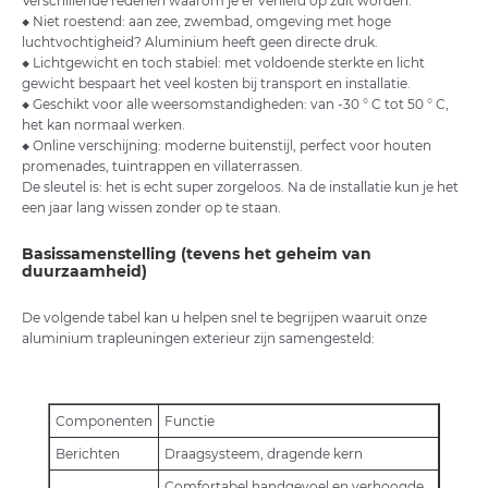
Verschillende redenen waarom je er verliefd op zult worden:
◆ Niet roestend: aan zee, zwembad, omgeving met hoge
luchtvochtigheid? Aluminium heeft geen directe druk.
◆ Lichtgewicht en toch stabiel: met voldoende sterkte en licht
gewicht bespaart het veel kosten bij transport en installatie.
◆ Geschikt voor alle weersomstandigheden: van -30 ° C tot 50 ° C,
het kan normaal werken.
◆ Online verschijning: moderne buitenstijl, perfect voor houten
promenades, tuintrappen en villaterrassen.
De sleutel is: het is echt super zorgeloos. Na de installatie kun je het
een jaar lang wissen zonder op te staan.
Basissamenstelling (tevens het geheim van
duurzaamheid)
De volgende tabel kan u helpen snel te begrijpen waaruit onze
aluminium trapleuningen exterieur zijn samengesteld:
Componenten
Functie
Berichten
Draagsysteem, dragende kern
Comfortabel handgevoel en verhoogde