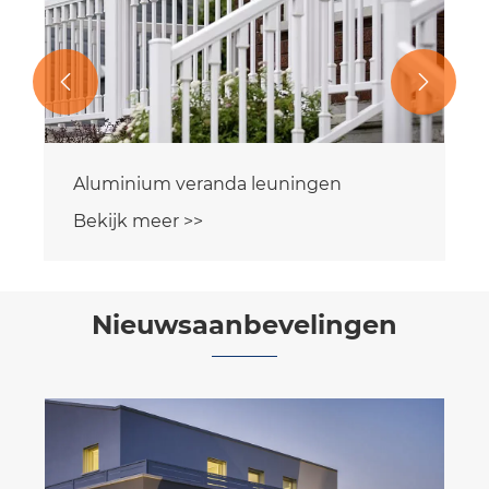


Aluminium veranda leuningen
Bekijk meer >>
Nieuwsaanbevelingen