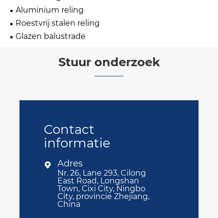
Aluminium reling
Roestvrij stalen reling
Glazen balustrade
Stuur onderzoek
Contact
informatie
Adres

Nr. 26, Lane 293, Cilong
East Road, Longshan
Town, Cixi City, Ningbo
City, provincie Zhejiang,
China