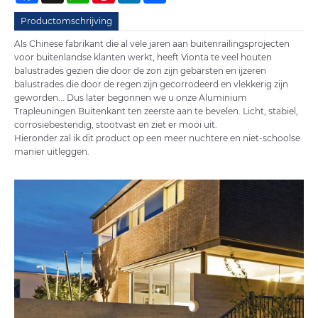
Productomschrijving
Als Chinese fabrikant die al vele jaren aan buitenrailingsprojecten
voor buitenlandse klanten werkt, heeft Vionta te veel houten
balustrades gezien die door de zon zijn gebarsten en ijzeren
balustrades die door de regen zijn gecorrodeerd en vlekkerig zijn
geworden... Dus later begonnen we u onze Aluminium
Trapleuningen Buitenkant ten zeerste aan te bevelen. Licht, stabiel,
corrosiebestendig, stootvast en ziet er mooi uit.
Hieronder zal ik dit product op een meer nuchtere en niet-schoolse
manier uitleggen.