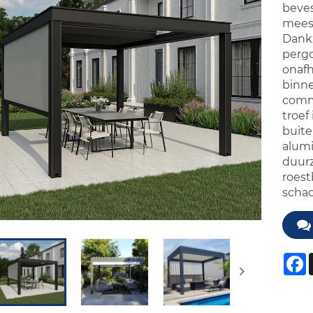
beves
meest
Dankz
pergo
onafh
binne
comme
troef
buite
alumi
duurz
roest
schad
F