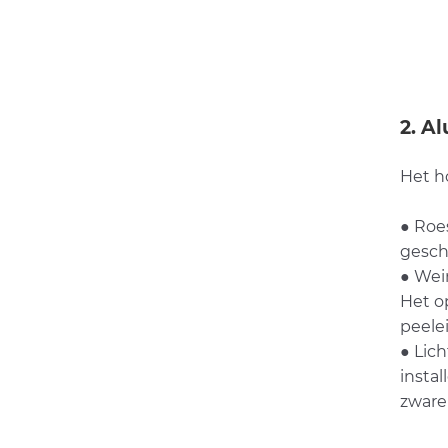
2. A
Het h
● Roes
gesch
● Wei
Het o
peele
● Lic
insta
zware