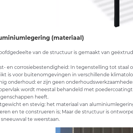
luminiumlegering (materiaal)
oofdgedeelte van de structuur is gemaakt van geëxtru
t- en corrosiebestendigheid: In tegenstelling tot staal 
ikt is voor buitenomgevingen in verschillende klimato
nig onderhoud: er zijn geen onderhoudswerkzaamheden no
ppervlak wordt meestal behandeld met poedercoatingtec
igenschappen heeft.
htgewicht en stevig: het materiaal van aluminiumlegering
lleren en te construeren is; Maar de structuur is ontwo
 sneeuwval te weerstaan.