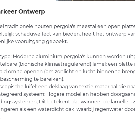
arkeer Ontwerp
l traditionele houten pergola's meestal een open platt
ltelijk schaduweffect kan bieden, heeft het ontwerp v
enlijke vooruitgang geboekt.
type: Moderne aluminium pergola's kunnen worden uit
stelbare (bionische klimaatregulerend) lamel: een platt
aid om te openen (om zonlicht en lucht binnen te breng
bescherming te bereiken).
escopische luifel: een deklaag van textielmateriaal die 
ntegreerd systeem: Hogere modellen hebben doorgaan
dingssystemen; Dit betekent dat wanneer de lamellen zi
ungeren als een waterdicht dak, waarbij regenwater do
.