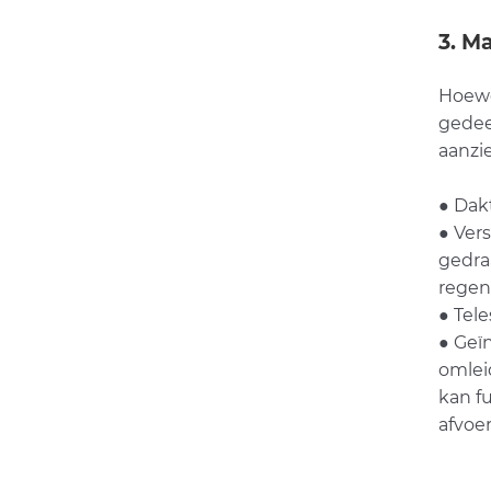
3. M
Hoewe
gedee
aanzi
● Dak
● Ver
gedra
regen
● Tel
● Geï
omlei
kan f
afvoer