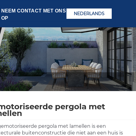
NEEM CONTACT MET ONS
NEDERLANDS
OP
motoriseerde pergola met
ellen
emotoriseerde pergola met lamellen is een
tecturale buitenconstructie die niet aan een huis is