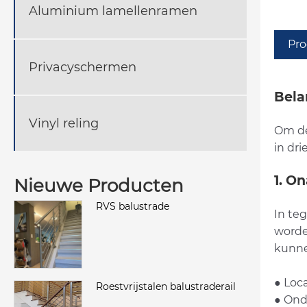
Aluminium lamellenramen
Pro
Privacyschermen
Bela
Vinyl reling
Om de
in dr
1. O
Nieuwe Producten
RVS balustrade
In te
worde
kunne
● Loc
Roestvrijstalen balustraderail
● Ond