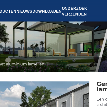
ONDERZOEK
DUCTEN
NIEUWS
DOWNLOADEN
VERZENDEN
met aluminium lamellen
Ge
lam
Een g
archi