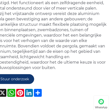
tigd. Het functioneert als een zelfdragende eenheid,
al ondersteund door vier of meer verticale palen.
ij het vrijstaande ontwerp vereist deze aluminium
la geen bevestiging aan andere gebouwen; de
ankelijke structuur maakt flexibele plaatsing mogelijk
n binnenplaatsen, zwembadzones, tuinen of
rciële omgevingen, waardoor het een belangrijke
 is voor het verhogen van de waarde van elke
nruimte. Bovendien voldoet de pergola, gemaakt van
nium, tegelijkertijd aan de eisen op het gebied van
aamheid, lichtgewicht handling en
bestendigheid, waardoor het de ultieme keuze is voor
uwoplossingen voor buiten.
Stuur onderzoek
acebook
X
WhatsApp
Pinterest
LinkedIn
Share
WhatsApp