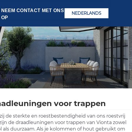
NEEM CONTACT MET ONS
NEDERLANDS
OP
aadleuningen voor trappen
ij de sterkte en roestbestendigheid van ons roestvrij
 zijn de draadleuningen voor trappen van Vionta zowel
vol als duurzaam. Als je kolommen of hout gebruikt om