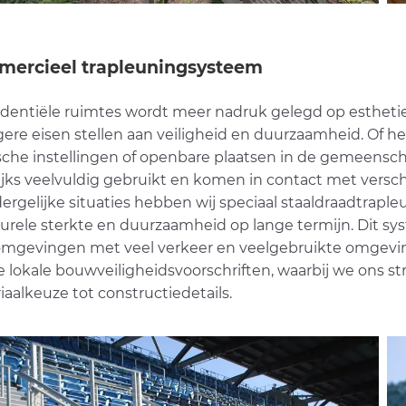
ercieel trapleuningsysteem
sidentiële ruimtes wordt meer nadruk gelegd op esthetiek
gere eisen stellen aan veiligheid en duurzaamheid. Of 
che instellingen of openbare plaatsen in de gemeensc
ijks veelvuldig gebruikt en komen in contact met vers
dergelijke situaties hebben wij speciaal staaldraadtrap
turele sterkte en duurzaamheid op lange termijn. Dit s
omgevingen met veel verkeer en veelgebruikte omgeving
e lokale bouwveiligheidsvoorschriften, waarbij we ons s
aalkeuze tot constructiedetails.