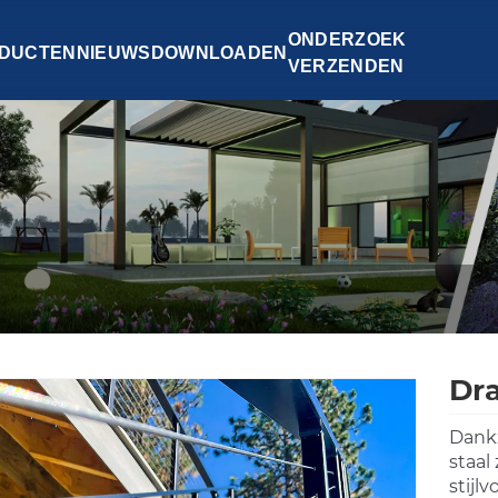
ONDERZOEK
DUCTEN
NIEUWS
DOWNLOADEN
VERZENDEN
Dr
Dankz
staal
stijl