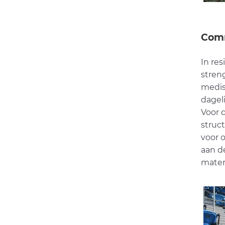
Comm
In re
stren
medis
dagel
Voor 
struc
voor 
aan d
materi