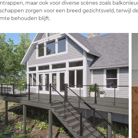
ntrappen, maar ook voor diverse scènes zoals balkonleu
schappen zorgen voor een breed gezichtsveld, terwijl d
imte behouden blijft.