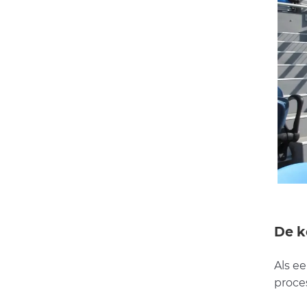
De k
Als e
proce