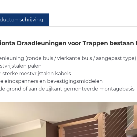
ductomschrijving
ionta Draadleuningen voor Trappen bestaan ​
enleuning (ronde buis / vierkante buis / aangepast type)
stvrijstalen palen
r sterke roestvrijstalen kabels
beleindspanners en bevestigingsmiddelen
 de grond of aan de zijkant gemonteerde montagebasis