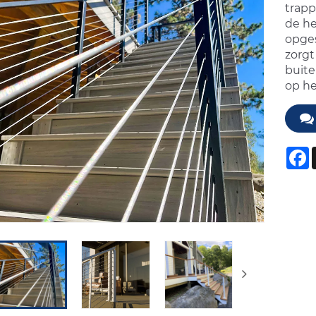
trapp
de he
opges
zorgt
buite
op he
F