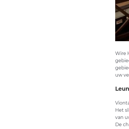
Wire H
gebie
gebie
uw ve
Leun
Viont
Het s
van uw
De ch