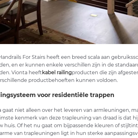
andrails For Stairs heeft een breed scala aan gebruikssc
den, en er kunnen enkele verschillen zijn in de standaa
den. Vionta heeft
kabel railing
producten die zijn afgeste
rschillende productbehoeften kunnen voldoen.
ingsysteem voor residentiële trappen
a gaat niet alleen over het leveren van armleuningen, ma
limste kenmerk van deze trapleuning van draad is dat hij
 huis. Of het nu gaat om bijpassende kleuren of stijltint
arme van trapleuningen ligt in hun sterke aanpassingsve